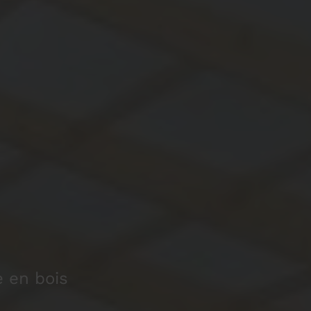
ne
e en bois