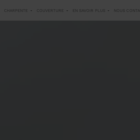
CHARPENTE
COUVERTURE
EN SAVOIR PLUS
NOUS CONT